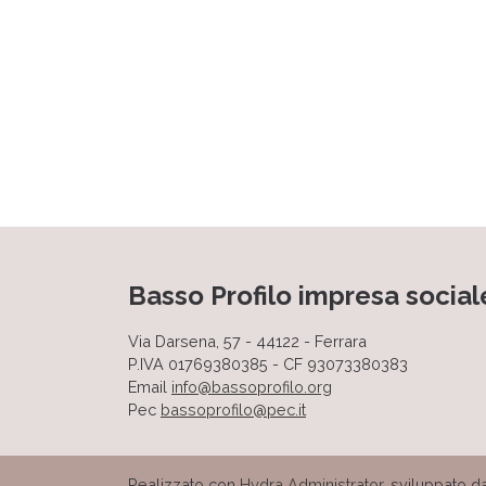
Basso Profilo impresa social
Via Darsena, 57 - 44122 - Ferrara
P.IVA 01769380385 - CF 93073380383
Email
info@bassoprofilo.org
Pec
bassoprofilo@pec.it
Realizzato con
Hydra Administrator
, sviluppato 