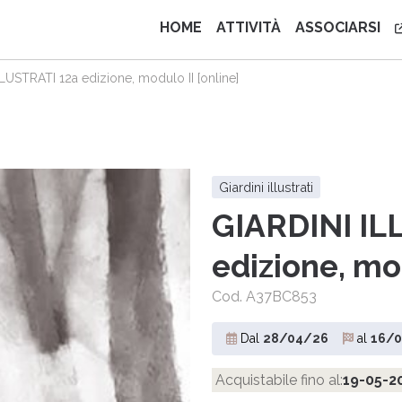
HOME
ATTIVITÀ
ASSOCIARSI
LUSTRATI 12a edizione, modulo II [online]
giardini illustrati
GIARDINI IL
edizione, mod
Cod. A37BC853
Dal
28/04/26
al
16/
Acquistabile fino al:
19-05-20